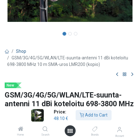
Shop
GSM/3G/4G/5G/WLAN/LTE-suunta-antenni 11 dBi koteloitu
698-3800 MHz 10 m SMA-uros LMR200 (kopio)
New
GSM/3G/4G/5G/WLAN/LTE-suunta-
antenni 11 dBi koteloitu 698-3800 MHz
10 m SMA-uros LMR200 (kopio)
Price:
Add to Cart
48.10
€
TT
Laajakaistainen, MiMo suunta-antenni mobiili- ja dataverkkoihin.
Home
Search
Brands
Account
Sen erittäin laaja 698–3800 MHz taajuusalue tekee siitä