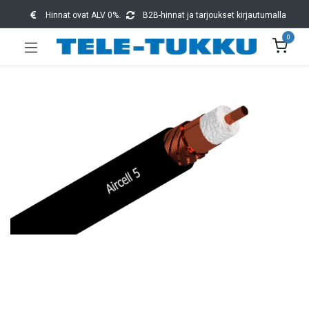
Hinnat ovat ALV 0%.
B2B-hinnat ja tarjoukset kirjautumalla
0