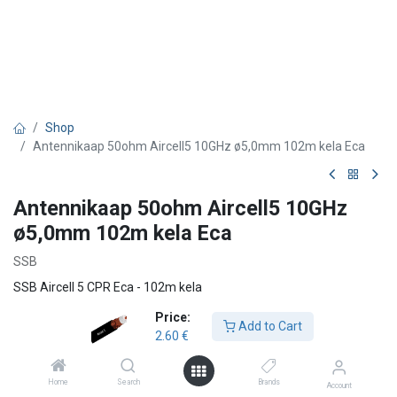
Shop
Antennikaap 50ohm Aircell5 10GHz ø5,0mm 102m kela Eca
Antennikaap 50ohm Aircell5 10GHz
ø5,0mm 102m kela Eca
SSB
SSB Aircell 5 CPR Eca - 102m kela
Price:
Aircell 5 on viiden millimetrin paksuinen, taipuisa koaksiaalikaapeli
Add to Cart
2.60
€
taajuusalueelle aina 10 GHz:iin saakka. Erittäin pieni vaimennus
suhteessa halkaisijaan sekä mahdollisuus käyttää tavallisia RG-
58-koaksiaaliliittimiä tekevät tästä kaapelista ensisijaisen valinnan
Home
Search
Brands
Account
paitsi langattomiin verkkoihin myös moniin sovelluksiin.