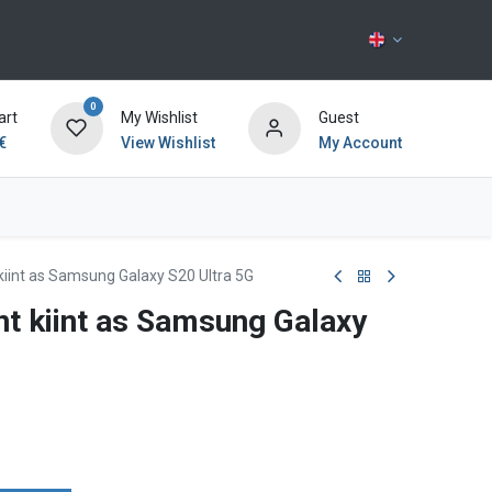
0
art
My Wishlist
Guest
€
View Wishlist
My Account
Contact us
t kiint as Samsung Galaxy S20 Ultra 5G
änt kiint as Samsung Galaxy