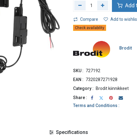
Add t
Compare
Add to wishlis
Check availability
Brodit
SKU :
727192
EAN :
7320287271928
Category :
Brodit kiinnikkeet
Share :
Terms and Conditions :
Specifications