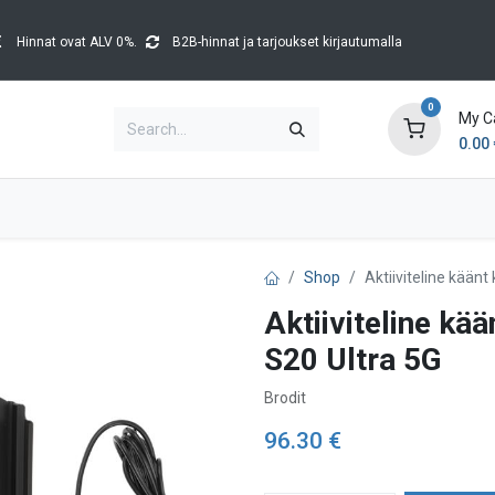
Hinnat ovat ALV 0%.
B2B-hinnat ja tarjoukset kirjautumalla
0
My C
0.00
Brands
Catalogues
Blog
Tapahtumat
Shop
Aktiiviteline kään
Aktiiviteline kä
S20 Ultra 5G
Brodit
96.30
€