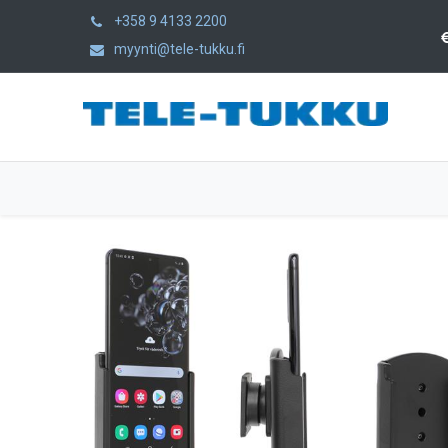
+358 9 4133 2200
myynti@tele-tukku.fi
Home
Products
Category