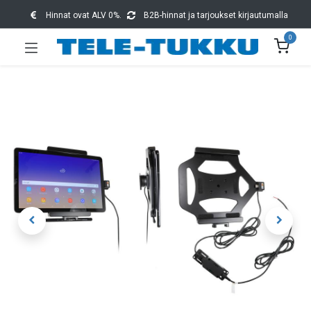
Hinnat ovat ALV 0%.
B2B-hinnat ja tarjoukset kirjautumalla
0