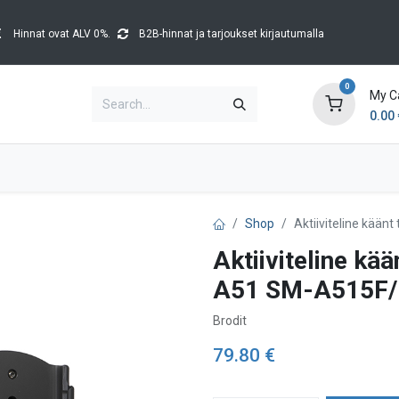
Hinnat ovat ALV 0%.
B2B-hinnat ja tarjoukset kirjautumalla
0
My C
0.00
Brands
Catalogues
Blog
Tapahtumat
Shop
Aktiiviteline kää
Aktiiviteline kä
A51 SM-A515F
Brodit
79.80
€