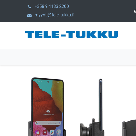
+358 9 4133 2200
myynti@tele-tukku.fi
Home
Products
Category