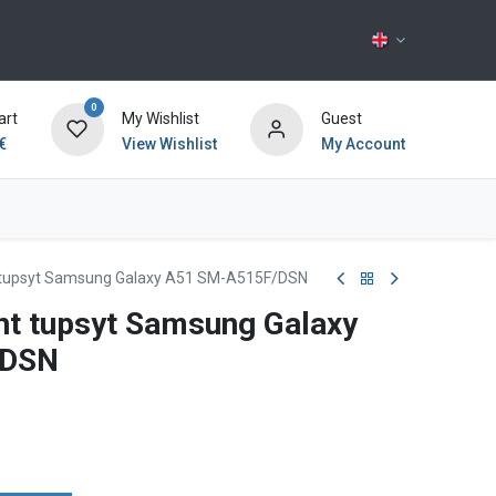
0
art
My Wishlist
Guest
€
View Wishlist
My Account
Contact us
nt tupsyt Samsung Galaxy A51 SM-A515F/DSN
änt tupsyt Samsung Galaxy
/DSN