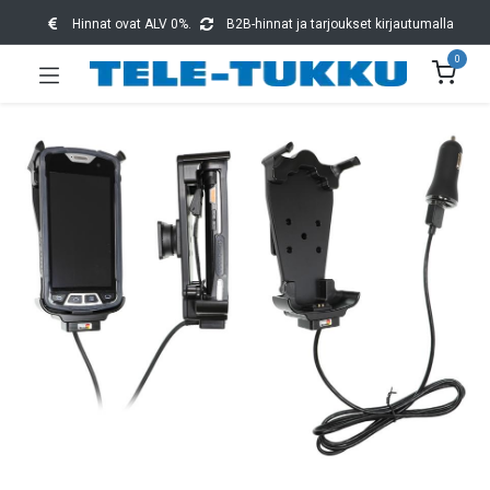
Hinnat ovat ALV 0%.
B2B-hinnat ja tarjoukset kirjautumalla
0