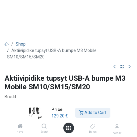
Shop
Aktiivipidike tupsyt USB-A bumpe M3 Mobile
SM10/SM15/SM20
Aktiivipidike tupsyt USB-A bumpe M3
Mobile SM10/SM15/SM20
Brodit
129.20
€
Price:
Add to Cart
129.20
€
Add to Cart
Home
Search
Brands
Account