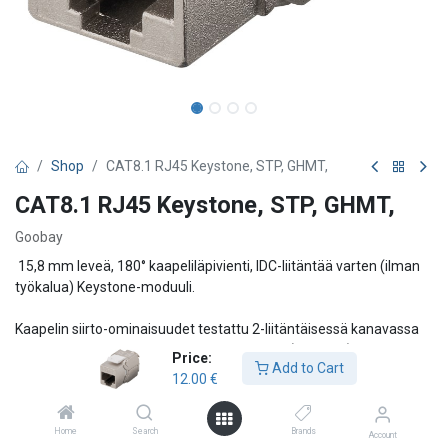
Shop
CAT8.1 RJ45 Keystone, STP, GHMT,
CAT8.1 RJ45 Keystone, STP, GHMT,
Goobay
15,8 mm leveä, 180° kaapeliläpivienti, IDC-liitäntää varten (ilman
työkalua) Keystone-moduuli.
Kaapelin siirto-ominaisuudet testattu 2-liitäntäisessä kanavassa
24 m:n siirtoetäisyydellä. ANSI/TIA-568.2-D (2018-09) -standardin
Price:
Add to Cart
mukaisia luokan I eritelmiä 2 GHz:iin asti:
12.00
€
GHMT-tyyppihyväksyntä
Home
Search
Brands
Account