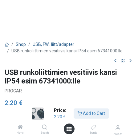
Shop
USB, FW.. liitt/adapter
USB runkoliittimien vesitiivis kansi IP54 esim 67341000:lle
USB runkoliittimien vesitiivis kansi
IP54 esim 67341000:lle
PROCAR
2.20
€
Price:
Add to Cart
2.20
€
Add to Cart
Home
Search
Brands
Account
Add to wishlist