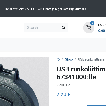
Hinnat ovat ALV 0%.
B2B-hinnat ja tarjoukset kirjautumalla
0
My C
0.00
Brands
Catalogues
Blog
Tapahtumat
Shop
USB runkoliittimien
USB runkoliittim
67341000:lle
PROCAR
2.20
€