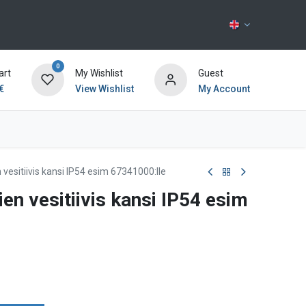
0
art
My Wishlist
Guest
€
View Wishlist
My Account
Contact us
 vesitiivis kansi IP54 esim 67341000:lle
ien vesitiivis kansi IP54 esim