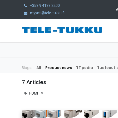
+358 9 4133 2200
myynti@tele-tukku.fi
Home
Products
Category
Blogs:
All
Product news
TT pedia
Tuoteuutis
7 Articles
HDMI
×