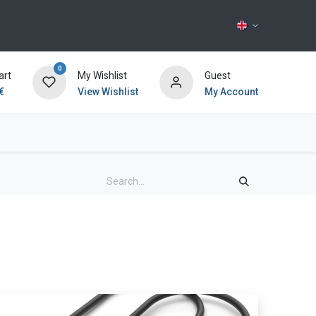
0
art
My Wishlist
Guest
€
View Wishlist
My Account
Contact us