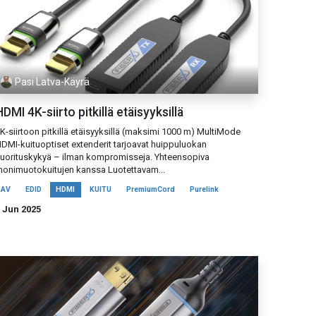
Pasi Latva-Käyrä
DMI 4K-siirto pitkillä etäisyyksillä
K-siirtoon pitkillä etäisyyksillä (maksimi 1000 m) MultiMode
DMI-kuituoptiset extenderit tarjoavat huippuluokan
uorituskykyä – ilman kompromisseja. Yhteensopiva
onimuotokuitujen kanssa Luotettavam...
AV
EDID
HDMI
KUITU
PremiumCord
Purelink
 Jun 2025