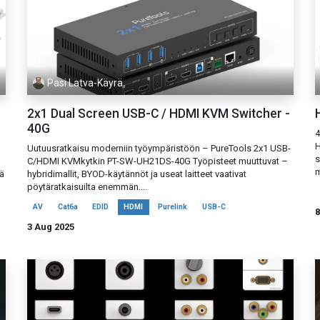
Pasi Latva-Käyrä
2x1 Dual Screen USB-C / HDMI KVM Switcher -
H
40G
4
H
Uutuusratkaisu moderniin työympäristöön – PureTools 2x1 USB-
s
C/HDMI KVMkytkin PT-SW-UH21DS-40G Työpisteet muuttuvat –
m
ä
hybridimallit, BYOD-käytännöt ja useat laitteet vaativat
pöytäratkaisuilta enemmän....
AV
Cat6a
EDID
HDMI
Purelink
USB-C
8
3 Aug 2025