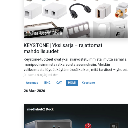
Pasi Latva-Käyrä
KEYSTONE | Yksi sarja – rajattomat
mahdollisuudet
Keystone-tuotteet ovat yksi aliarvostetuimmista, mutta samalla
monipuolisimmista ratkaisuista asennuksiin. Meidän
valikoimasta löydät käytännössä kaiken, mitä tarvitset – yhdest
ja samasta järjestelm...
Asennus
BNC
CAT
HDMI
Keystone
26 Mar 2026