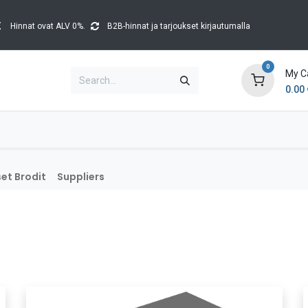
Hinnat ovat ALV 0%.
B2B-hinnat ja tarjoukset kirjautumalla
0
My C
0.00
Brands
Catalogues
Blog
Tapahtumat
et Brodit
Suppliers