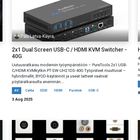
Pasi Latva-Käyrä
2x1 Dual Screen USB-C / HDMI KVM Switcher -
H
40G
4
H
Uutuusratkaisu moderniin työympäristöön – PureTools 2x1 USB-
s
C/HDMI KVMkytkin PT-SW-UH21DS-40G Työpisteet muuttuvat –
m
hybridimallit, BYOD-käytännöt ja useat laitteet vaativat
.
pöytäratkaisuilta enemmän....
AV
Cat6a
EDID
HDMI
Purelink
USB-C
8
3 Aug 2025