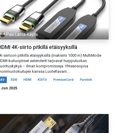
Pasi Latva-Käyrä
DMI 4K-siirto pitkillä etäisyyksillä
K-siirtoon pitkillä etäisyyksillä (maksimi 1000 m) MultiMode
DMI-kuituoptiset extenderit tarjoavat huippuluokan
uorituskykyä – ilman kompromisseja. Yhteensopiva
onimuotokuitujen kanssa Luotettavam...
AV
EDID
HDMI
KUITU
PremiumCord
Purelink
 Jun 2025