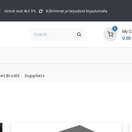
Hinnat ovat ALV 0%.
B2B-hinnat ja tarjoukset kirjautumalla
0
My C
0.00
Brands
Catalogues
Blog
Tapahtumat
et Brodit
Suppliers