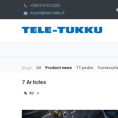
+358 9 4133 2200
myynti@tele-tukku.fi
Home
Products
Category
Blogs:
All
Product news
TT pedia
Tuoteuutis
7 Articles
AV
×