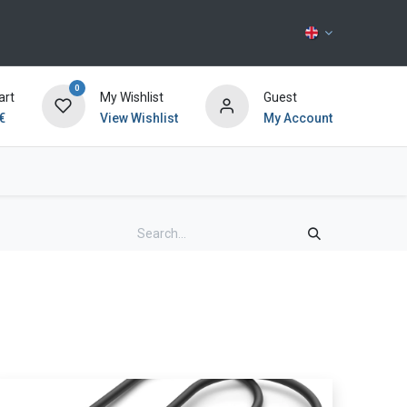
0
art
My Wishlist
Guest
€
View Wishlist
My Account
Contact us