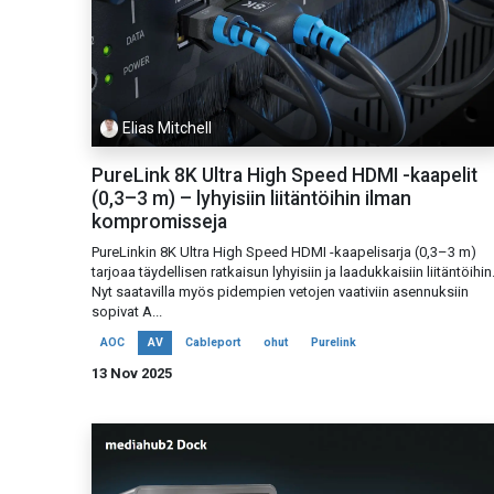
Elias Mitchell
PureLink 8K Ultra High Speed HDMI -kaapelit
(0,3–3 m) – lyhyisiin liitäntöihin ilman
kompromisseja
PureLinkin 8K Ultra High Speed HDMI -kaapelisarja (0,3–3 m)
tarjoaa täydellisen ratkaisun lyhyisiin ja laadukkaisiin liitäntöihin
Nyt saatavilla myös pidempien vetojen vaativiin asennuksiin
sopivat A...
AOC
AV
Cableport
ohut
Purelink
13 Nov 2025