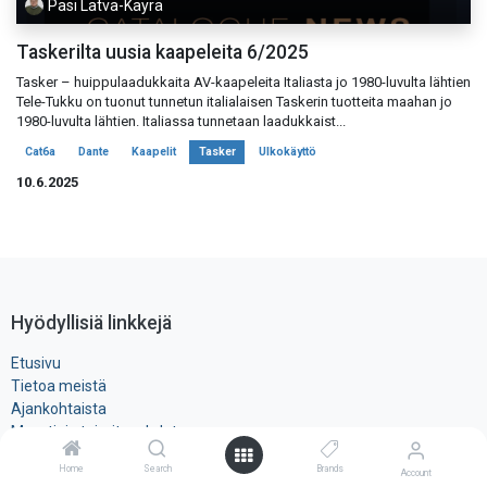
Pasi Latva-Käyrä
Taskerilta uusia kaapeleita 6/2025
Tasker – huippulaadukkaita AV-kaapeleita Italiasta jo 1980-luvulta lähtien
Tele-Tukku on tuonut tunnetun italialaisen Taskerin tuotteita maahan jo
1980-luvulta lähtien. Italiassa tunnetaan laadukkaist...
Cat6a
Dante
Kaapelit
Tasker
Ulkokäyttö
10.6.2025
Hyödyllisiä linkkejä
Etusivu
Tietoa meistä
Ajankohtaista
Myynti- ja toimitusehdot
Rekisteri- ja ​evästeseloste
Home
Search
Brands
Account
Tuotteet