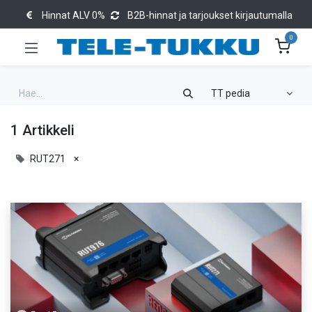
Hinnat ALV 0%
B2B-hinnat ja tarjoukset kirjautumalla
0
TT pedia
1 Artikkeli
RUT271
×