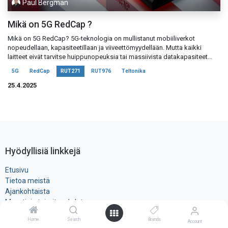
Paul Bergman
Mikä on 5G RedCap ?
Mikä on 5G RedCap? 5G-teknologia on mullistanut mobiiliverkot
nopeudellaan, kapasiteetillaan ja viiveettömyydellään. Mutta kaikki
laitteet eivät tarvitse huippunopeuksia tai massiivista datakapasiteet...
5G
RedCap
RUT271
RUT976
Teltonika
25.4.2025
Hyödyllisiä linkkejä
Etusivu
Tietoa meistä
Ajankohtaista
Myynti- ja toimitusehdot
Rekisteri- ja ​evästeseloste
Home
Search
Brands
Account
Tuotteet