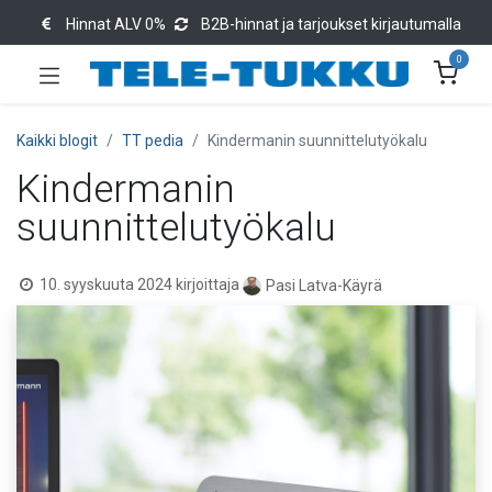
Hinnat ALV 0%
B2B-hinnat ja tarjoukset kirjautumalla
0
Kaikki blogit
TT pedia
Kindermanin suunnittelutyökalu
Kindermanin
suunnittelutyökalu
10. syyskuuta 2024
kirjoittaja
Pasi Latva-Käyrä