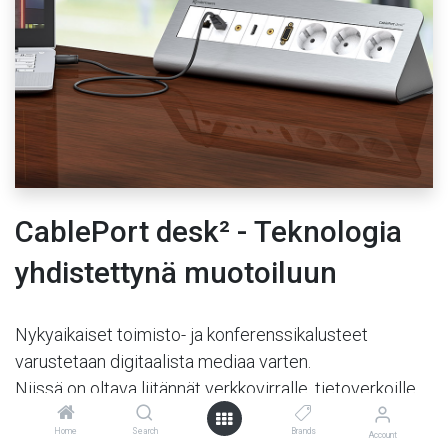
CablePort desk² - Teknologia
yhdistettynä muotoiluun
Nykyaikaiset toimisto- ja konferenssikalusteet
varustetaan digitaalista mediaa varten.
Niissä on oltava liitännät verkkovirralle, tietoverkoille
sekä multimedialle.
Home
Search
Brands
Account
CablePort desk² -tuotteet yhdistävät teknologian,