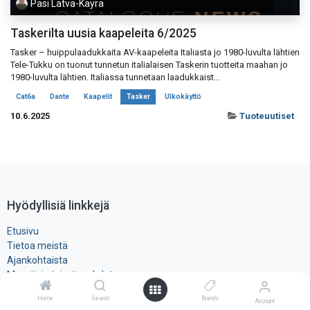
Pasi Latva-Käyrä
Taskerilta uusia kaapeleita 6/2025
Tasker – huippulaadukkaita AV-kaapeleita Italiasta jo 1980-luvulta lähtien
Tele-Tukku on tuonut tunnetun italialaisen Taskerin tuotteita maahan jo
1980-luvulta lähtien. Italiassa tunnetaan laadukkaist...
Cat6a
Dante
Kaapelit
Tasker
Ulkokäyttö
10.6.2025
Tuoteuutiset
Hyödyllisiä linkkejä
Etusivu
Tietoa meistä
Ajankohtaista
Myynti- ja toimitusehdot
Rekisteri- ja ​evästeseloste
Home
Search
Brands
Account
Tuotteet