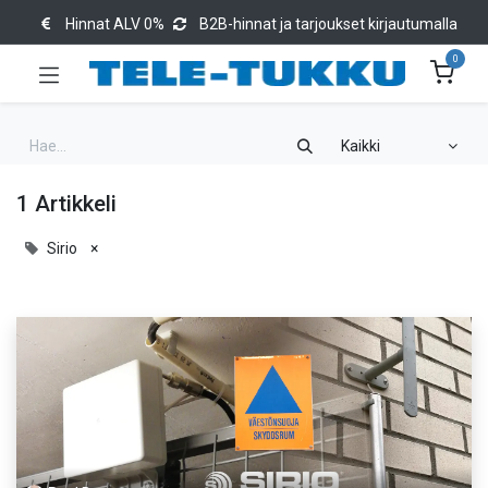
Hinnat ALV 0%
B2B-hinnat ja tarjoukset kirjautumalla
0
Kaikki
1 Artikkeli
Sirio
×