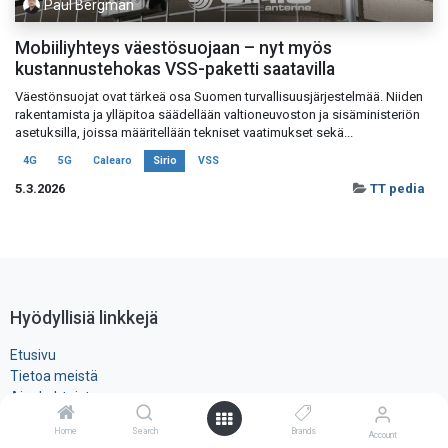
Paul Bergman
Mobiiliyhteys väestösuojaan – nyt myös
kustannustehokas VSS-paketti saatavilla
Väestönsuojat ovat tärkeä osa Suomen turvallisuusjärjestelmää. Niiden
rakentamista ja ylläpitoa säädellään valtioneuvoston ja sisäministeriön
asetuksilla, joissa määritellään tekniset vaatimukset sekä...
4G
5G
Calearo
Sirio
VSS
5.3.2026
TT pedia
Hyödyllisiä linkkejä
Etusivu
Tietoa meistä
Ajankohtaista
Myynti- ja toimitusehdot
Home
Search
Brands
Account
Rekisteri- ja ​evästeseloste