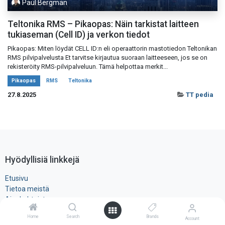
Paul Bergman
Teltonika RMS – Pikaopas: Näin tarkistat laitteen
tukiaseman (Cell ID) ja verkon tiedot
Pikaopas: Miten löydät CELL ID:n eli operaattorin mastotiedon Teltonikan
RMS pilvipalvelusta Et tarvitse kirjautua suoraan laitteeseen, jos se on
rekisteröity RMS-pilvipalveluun. Tämä helpottaa merkit...
Pikaopas
RMS
Teltonika
27.8.2025
TT pedia
Hyödyllisiä linkkejä
Etusivu
Tietoa meistä
Ajankohtaista
Myynti- ja toimitusehdot
Home
Search
Brands
Account
Rekisteri- ja ​evästeseloste