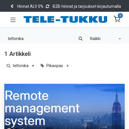
Hinnat ALV 0%
B2B-hinnat ja tarjoukset kirjautumalla
0
Kaikki
1 Artikkeli
teltonika
×
Pikaopas
×