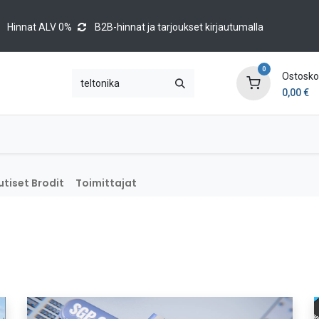
Hinnat ALV 0%
B2B-hinnat ja tarjoukset kirjautumalla
0
Ostoskor
0,00
€
Brands
Luettelot
Blog
Tapahtumat
tiset Brodit
Toimittajat