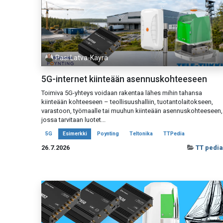
Pasi Latva-Käyrä
5G-internet kiinteään asennuskohteeseen
Toimiva 5G-yhteys voidaan rakentaa lähes mihin tahansa
kiinteään kohteeseen – teollisuushalliin, tuotantolaitokseen,
varastoon, työmaalle tai muuhun kiinteään asennuskohteeseen,
jossa tarvitaan luotet...
5G
Esimerkki
Poynting
Teltonika
TTPedia
26.7.2026
TT pedia