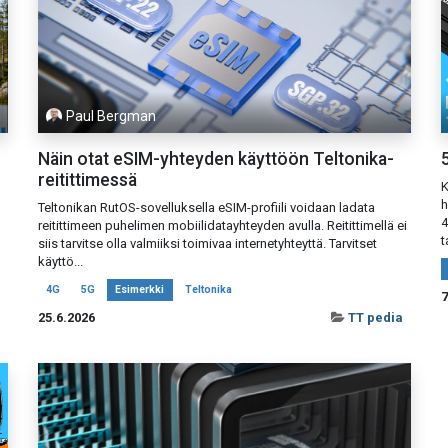
Paul Bergman
Näin otat eSIM-yhteyden käyttöön Teltonika-
reitittimessä
K
h
Teltonikan RutOS-sovelluksella eSIM-profiili voidaan ladata
4
reitittimeen puhelimen mobiilidatayhteyden avulla. Reitittimellä ei
t
siis tarvitse olla valmiiksi toimivaa internetyhteyttä. Tarvitset
käyttö...
4G
5G
Esimerkki
Teltonika
7
25.6.2026
TT pedia