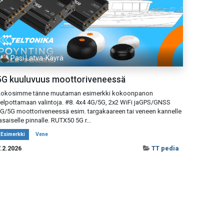
Pasi Latva-Käyrä
5G kuuluvuus moottoriveneessä
okosimme tänne muutaman esimerkki kokoonpanon
elpottamaan valintoja. #8. 4x4 4G/5G, 2x2 WiFi jaGPS/GNSS
G/5G moottoriveneessä esim. targakaareen tai veneen kannelle
asaiselle pinnalle. RUTX50 5G r...
Esimerkki
Vene
.2.2026
TT pedia