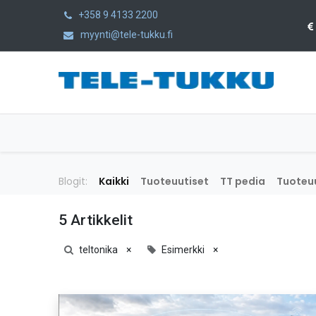
+358 9 4133 2200
myynti@tele-tukku.fi
Etusivu
Tuotteet
Kategoriat
Blogit:
Kaikki
Tuoteuutiset
TT pedia
Tuoteuu
5 Artikkelit
teltonika
×
Esimerkki
×