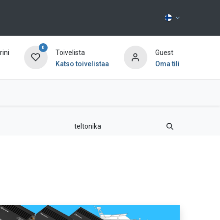
0
ini
Toivelista
Guest
Katso toivelistaa
Oma tili
Ota yhteyttä