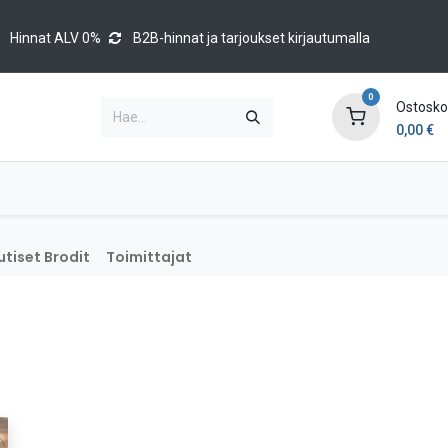
Hinnat ALV 0%
B2B-hinnat ja tarjoukset kirjautumalla
0
Ostoskor
0,00
€
Brands
Luettelot
Blog
Tapahtumat
tiset Brodit
Toimittajat