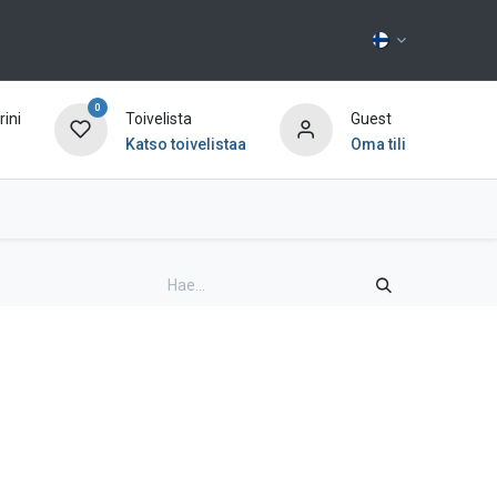
0
ini
Toivelista
Guest
Katso toivelistaa
Oma tili
Ota yhteyttä