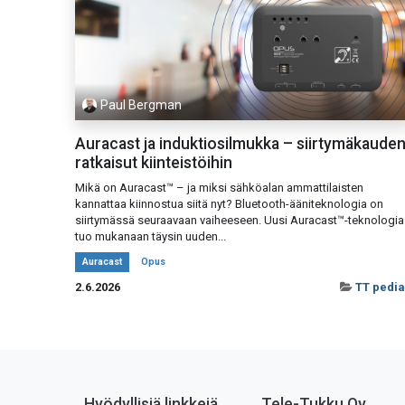
Paul Bergman
Auracast ja induktiosilmukka – siirtymäkaude
ratkaisut kiinteistöihin
Mikä on Auracast™ – ja miksi sähköalan ammattilaisten
kannattaa kiinnostua siitä nyt? Bluetooth-ääniteknologia on
siirtymässä seuraavaan vaiheeseen. Uusi Auracast™-teknologia
tuo mukanaan täysin uuden...
Auracast
Opus
2.6.2026
TT pedia
Hyödyllisiä linkkejä
Tele-Tukku Oy