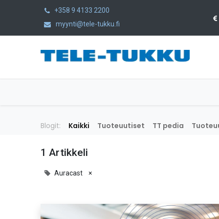
+358 9 4133 2200
myynti@tele-tukku.fi
Etusivu
Tuotteet
Kategoriat
Blogit:
Kaikki
Tuoteuutiset
TT pedia
Tuoteuu
1 Artikkeli
Auracast
×