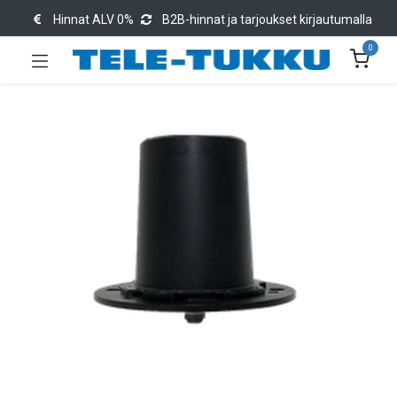
Hinnat ALV 0%
B2B-hinnat ja tarjoukset kirjautumalla
0