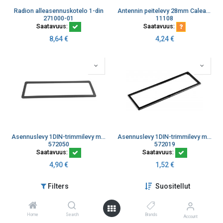
Radion alleasennuskotelo 1-din
Antennin peitelevy 28mm Calearo
271000-01
11108
Saatavuus:
Saatavuus:
8,64
€
4,24
€
Asennuslevy 1DIN-trimmilevy metalli
Asennuslevy 1DIN-trimmilevy muovi
572050
572019
Saatavuus:
Saatavuus:
4,90
€
1,52
€
Filters
Suositellut
Home
Search
Brands
Account