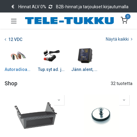
Hinnat ALV 0%
B2B-hinnat ja tarjoukset kirjautumalla
0
Näytä kaikki
12 VDC
Autoradioasennus tarv
Tup.syt ad. ja tarvikkee
Jänn.alent, häirs vahdit
Shop
32 tuotetta