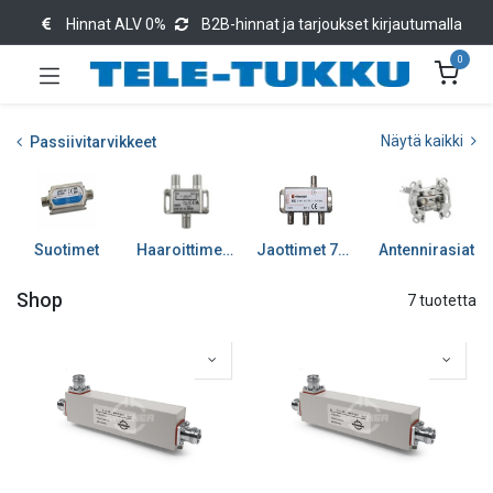
Hinnat ALV 0%
B2B-hinnat ja tarjoukset kirjautumalla
0
Näytä kaikki
Passiivitarvikkeet
Suotimet
Haaroittimet 75 ohm
Jaottimet 75 ohm
Antennirasiat
Shop
7 tuotetta