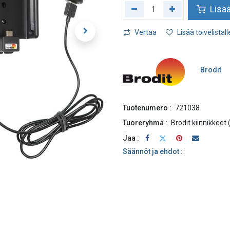
Lisää
Vertaa
Lisää toivelistall
Brodit
Tuotenumero :
721038
Tuoreryhmä :
Brodit kiinnikkeet
Jaa :
Säännöt ja ehdot :