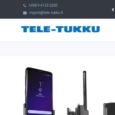
+358 9 4133 2200
myynti@tele-tukku.fi
Etusivu
Tuotteet
Kategoriat