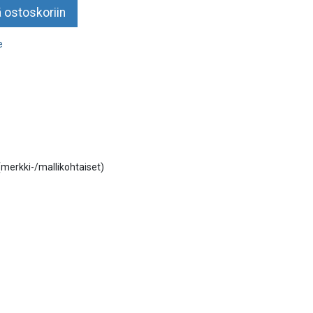
 ostoskoriin
e
 (merkki-/mallikohtaiset)