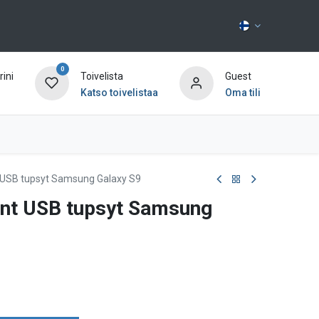
0
ini
Toivelista
Guest
Katso toivelistaa
Oma tili
Ota yhteyttä
nt USB tupsyt Samsung Galaxy S9
äänt USB tupsyt Samsung