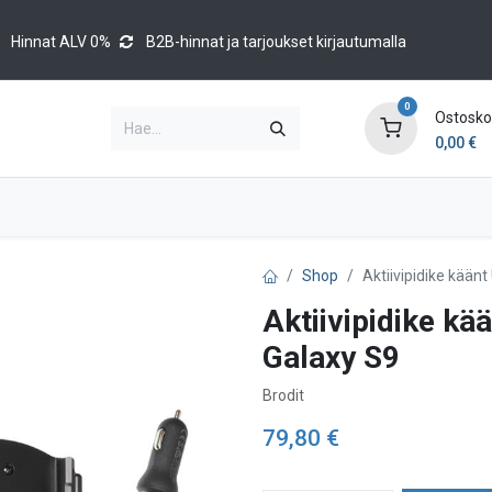
Hinnat ALV 0%
B2B-hinnat ja tarjoukset kirjautumalla
0
Ostoskor
0,00
€
Brands
Luettelot
Blog
Tapahtumat
Shop
Aktiivipidike kää
Aktiivipidike k
Galaxy S9
Brodit
79,80
€