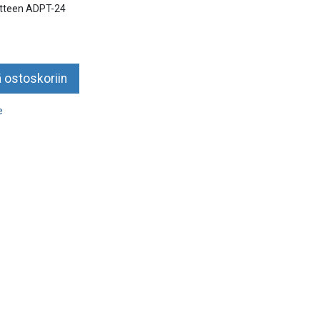
uotteen ADPT-24
 ostoskoriin
e