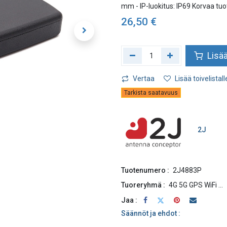
mm - IP-luokitus: IP69 Korvaa t
26,50
€
Lisää
Vertaa
Lisää toivelistall
Tarkista saatavuus
2J
Tuotenumero :
2J4883P
Tuoreryhmä :
4G 5G GPS WiFi ...
Jaa :
Säännöt ja ehdot :