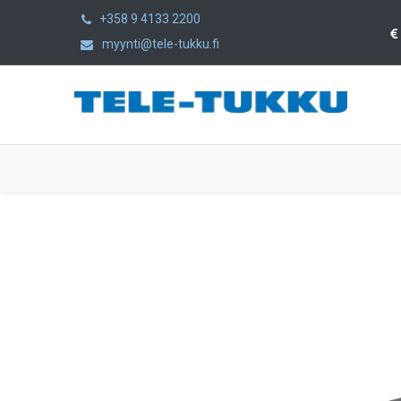
+358 9 4133 2200
myynti@tele-tukku.fi
Etusivu
Tuotteet
Kategoriat