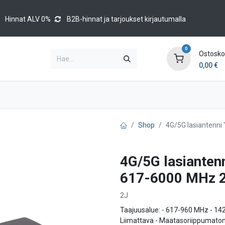
Hinnat ALV 0%
B2B-hinnat ja tarjoukset kirjautumalla
0
Ostoskor
0,00
€
Brands
Luettelot
Blog
Tapahtumat
Shop
4G/5G lasiantenni
4G/5G lasiantenn
617-6000 MHz 
2J
Taajuusalue: - 617-960 MHz - 1
Liimattava - Maatasoriippumaton -