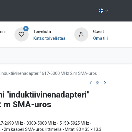
0
ini
Toivelista
Guest
Katso toivelistaa
Oma tili
Ota yhteyttä
 "induktiivinenadapteri" 617-6000 MHz 2 m SMA-uros
i "induktiivinenadapteri"
2 m SMA-uros
427-2690 MHz - 3300-5000 MHz - 5150-5925 MHz -
 2m kaapeli SMA-uros liittimellä - Mitat: 83 × 35 × 13.3