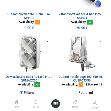
RF-adapterivälijohto 30cm RG405 N-naarasrunko/RP SMA-uros kulma
Virtansyöttäkaapeli 4-nap in/out Virta+IO Teltonika, Quspot Qumax
QPNRS
QUPS4
Availability:
Availability:
9.90
€
20.90
€
QuMax kotelo sopii RUTx50 integroitu 4x4 4G/5G +GPS +WLAN
QuSpot kotelo sopii RUTx50 integroitu 4x4 4G/5G +GPS +WLAN
QUMAXX50
QUSPOTX50
Availability:
Availability:
ETA week 33
258.50
€
223.30
€
Filters
Featured
Home
Search
Brands
Account