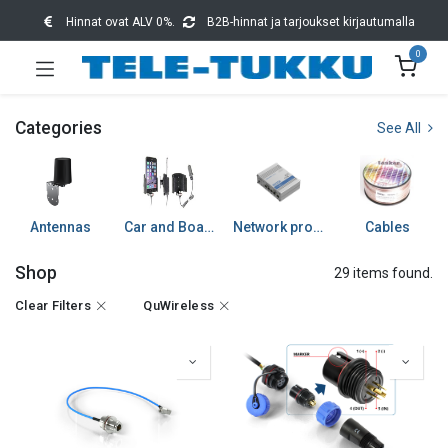
Hinnat ovat ALV 0%.
B2B-hinnat ja tarjoukset kirjautumalla
0
Categories
See All
Antennas
Car and Boat accessories
Network products
Cables
Shop
29 items found.
Clear Filters
QuWireless