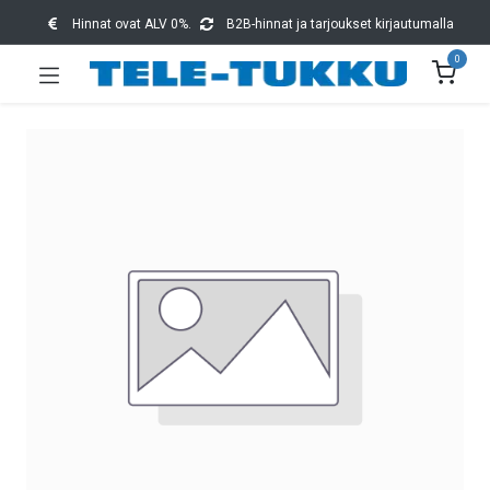
Hinnat ovat ALV 0%.
B2B-hinnat ja tarjoukset kirjautumalla
0