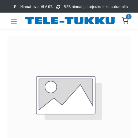
Hinnat ovat ALV 0%.
B2B-hinnat ja tarjoukset kirjautumalla
0