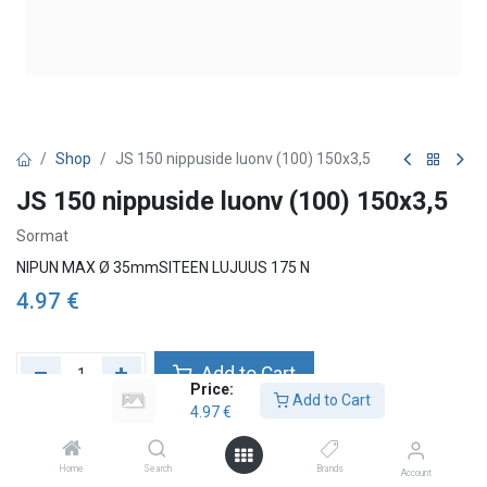
Shop
JS 150 nippuside luonv (100) 150x3,5
JS 150 nippuside luonv (100) 150x3,5
Sormat
NIPUN MAX Ø 35mmSITEEN LUJUUS 175 N
4.97
€
Add to Cart
Price:
Add to Cart
4.97
€
Add to wishlist
Check availability
Home
Search
Brands
Account