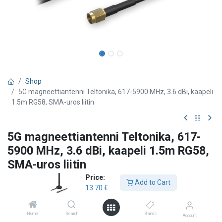
Shop
5G magneettiantenni Teltonika, 617-5900 MHz, 3.6 dBi, kaapeli
1.5m RG58, SMA-uros liitin
5G magneettiantenni Teltonika, 617-
5900 MHz, 3.6 dBi, kaapeli 1.5m RG58,
SMA-uros liitin
Price:
Teltonika
Add to Cart
13.70
€
Taajuusalue
617 ~ 960, 1400 ~ 2690, 3300 ~ 5900 MHz
Home
Search
Brands
Account