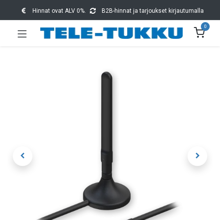
Hinnat ovat ALV 0%.
B2B-hinnat ja tarjoukset kirjautumalla
0