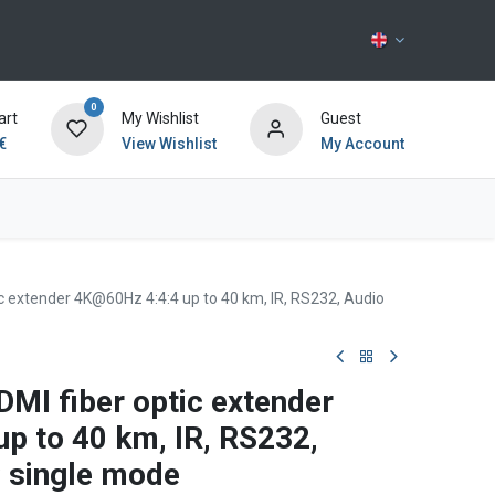
0
art
My Wishlist
Guest
€
View Wishlist
My Account
Contact us
 extender 4K@60Hz 4:4:4 up to 40 km, IR, RS232, Audio
I fiber optic extender
p to 40 km, IR, RS232,
 single mode