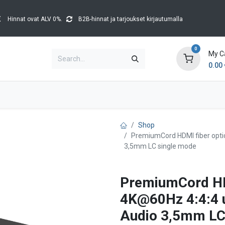
Hinnat ovat ALV 0%.
B2B-hinnat ja tarjoukset kirjautumalla
0
My C
0.00
Brands
Catalogues
Blog
Tapahtumat
Shop
PremiumCord HDMI fiber optic
3,5mm LC single mode
PremiumCord HDM
4K@60Hz 4:4:4 u
Audio 3,5mm LC