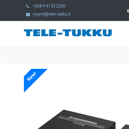
+358 9 4133 2200
myynti@tele-tukku.fi
Home
Products
Category
New!