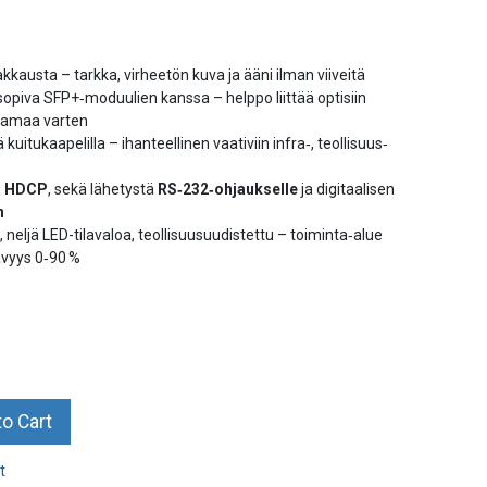
kkausta – tarkka, virheetön kuva ja ääni ilman viiveitä
sopiva SFP+‑moduulien kanssa – helppo liittää optisiin
ntamaa varten
 kuitukaapelilla – ihanteellinen vaativiin infra‑, teollisuus‑
a HDCP
, sekä lähetystä
RS‑232‑ohjaukselle
ja digitaalisen
n
, neljä LED-tilavaloa, teollisuusuudistettu – toiminta‐alue
vyys 0‑90 %
o Cart
t