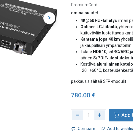
PremiumCord
ominaisuudet
4K@60 Hz -lähetys
ilman pa
Optinen LC‑liitäntä
, yhteen
kuituväyliin luotettavaa ka
Kantama jopa 40 km
yhdellä
ja kaupallisiin ympäristöihin
Tukee
HDR10, eARC/ARC j
äänen
S/PDIF‑ulostuloksii
Kestävä
alumiininen kotelo
‑20…+60 °C, kosteudenkestä
pakkaus sisältää SFP-modulit
780.00
€
Add t
Compare
Add to wishlis