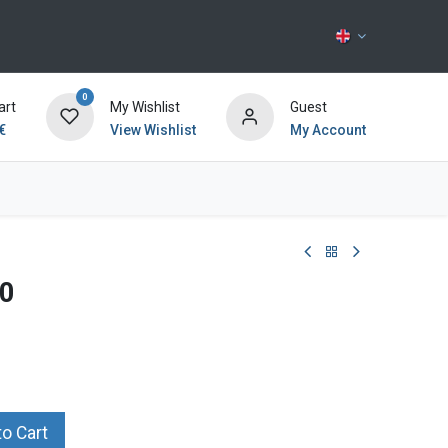
0
art
My Wishlist
Guest
€
View Wishlist
My Account
Contact us
20
o Cart