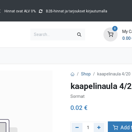
Hinnat ovat ALV 0%.
B2B-hinnat ja tarjoukset kirjautumalla
0
My C
0.00
Brands
Catalogues
Blog
Tapahtumat
Shop
kaapelinaula 4/20
kaapelinaula 4/
Sormat
0.02
€
Add t