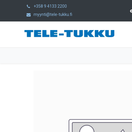
+358 9 4133 2200
myynti@tele-tukku.fi
Home
Products
Category