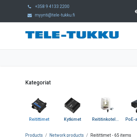
+358 9 4133 2200
myynti@tele-tukku.fi
Home
Products
Category
Kategoriat
Reitittimet
Kytkimet
Reititinkotelot ja tarv
Products
Network products
Reitittimet
- 65 items