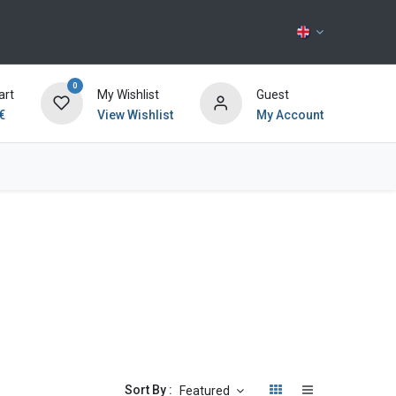
0
art
My Wishlist
Guest
€
View Wishlist
My Account
Contact us
Sort By :
Featured