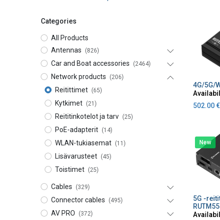
Categories
All Products
Antennas
(826)
Car and Boat accessories
(2464)
Network products
(206)
A
Reitittimet
(65)
Availabil
Kytkimet
(21)
502.00
€
Reititinkotelot ja tarv
(25)
PoE-adapterit
(14)
New
WLAN-tukiasemat
(11)
Lisävarusteet
(45)
Toistimet
(25)
Cables
(329)
A
Connector cables
(495)
RUTM55
AV PRO
(372)
Availabil