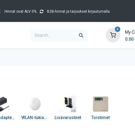
Hinnat ovat ALV 0%.
B2B-hinnat ja tarjoukset kirjautumalla
0
My C
0.00
Brands
Catalogues
Blog
Tapahtumat
PoE-adapterit
WLAN-tukiasemat
Lisävarusteet
Toistimet