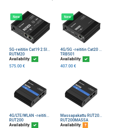
New
New
5G-reititin Cat19 2 SIM paikkaa eSIM WiFi Global version
4G/5G -reititin Cat20 2x I/O 2xEthernet
Add to Cart
Add to Cart
RUTM20
TRB501
Availability:
Availability:
575.00
€
407.00
€
4G/LTE/WLAN -reititin Cat4 1 SIM paikka, ulkoiset antennit
Massapakattu RUT200 reititin, tilausmäärä 25 kpl
Add to Cart
Add to Cart
RUT200
RUT200MASSA
Availability:
Availability: