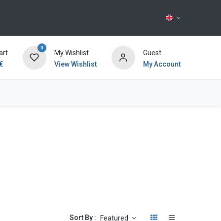
0
art
My Wishlist
Guest
€
View Wishlist
My Account
Contact us
Sort By :
Featured