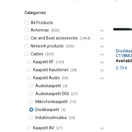
Categories
All Products
Antennas
(826)
Car and Boat accessories
(2464)
Network products
(206)
A
Cables
(329)
C118MU
Availabil
Kaapelit RF
(109)
0.79
€
Kaapelit Kaiuttimet
(28)
Kaapelit Audio
(69)
Audiokaapelit
(4)
Audiokaapelit DIGI
(27)
Mikrofonikaapelit
(15)
Diodikaapelit
(3)
Induktiosilmukka
(20)
Kaapelit AV
(27)