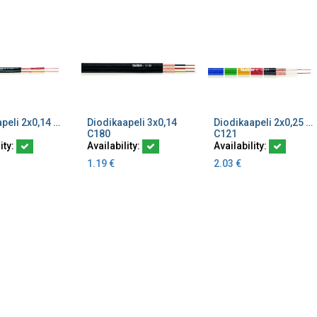
Diodikaapeli 2x0,14 mm² Musta K100
Diodikaapeli 3x0,14
Diodikaapeli 2x0,25 mm² musta litteä audiokaapeli
dd to Cart
Add to Cart
Add to Cart
C180
C121
ity:
Availability:
Availability:
1.19
€
2.03
€