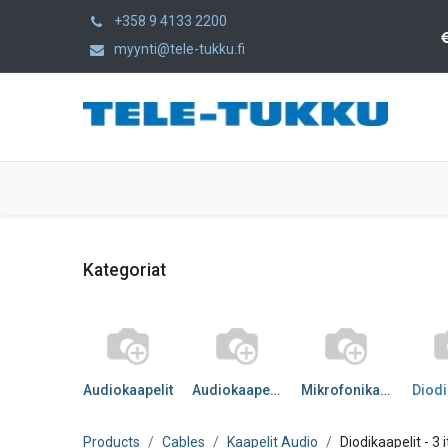
+358 9 4133 2200
myynti@tele-tukku.fi
Home
Products
Category
Kategoriat
Audiokaapelit
Audiokaapelit DIGI
Mikrofonikaapelit
Diodi
Products
Cables
Kaapelit Audio
Diodikaapelit
- 3 