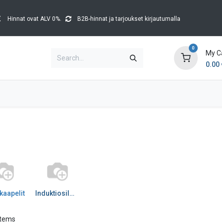
Hinnat ovat ALV 0%.
B2B-hinnat ja tarjoukset kirjautumalla
0
My C
0.00
Brands
Catalogues
Blog
Tapahtumat
kaapelit
Induktiosilmukka
items