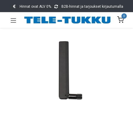
Hinnat ovat ALV 0%.
B2B-hinnat ja tarjoukset kirjautumalla
0