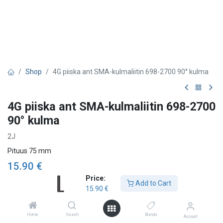
Shop
4G piiska ant SMA-kulmaliitin 698-2700 90° kulma
4G piiska ant SMA-kulmaliitin 698-2700
90° kulma
2J
Pituus 75 mm
15.90
€
Price:
Add to Cart
15.90
€
Add to Cart
Home
Search
Brands
Account
Add to wishlist