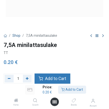
Shop
7,5A minilattasulake
7,5A minilattasulake
TT
0.20
€
Add to Cart
Price:
Add to wishlist
Add to Cart
0.20
€
Home
Search
Brands
Account