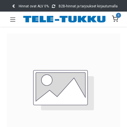
Hinnat ovat ALV 0%.
B2B-hinnat ja tarjoukset kirjautumalla
0