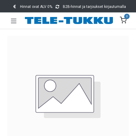
Hinnat ovat ALV 0%.
B2B-hinnat ja tarjoukset kirjautumalla
0