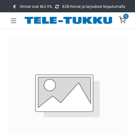
Hinnat ovat ALV 0%.
B2B-hinnat ja tarjoukset kirjautumalla
0