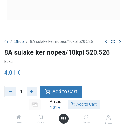
Shop
8A sulake ker nopea/10kpl 520.526
8A sulake ker nopea/10kpl 520.526
Eska
4.01
€
Add to Cart
Price:
Add to wishlist
Add to Cart
4.01
€
Home
Search
Brands
Account