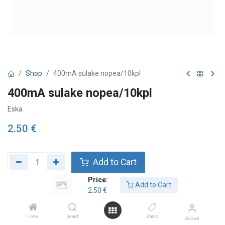
Shop
400mA sulake nopea/10kpl
400mA sulake nopea/10kpl
Eska
2.50
€
Add to Cart
Price:
Add to wishlist
Add to Cart
2.50
€
Home
Search
Brands
Account