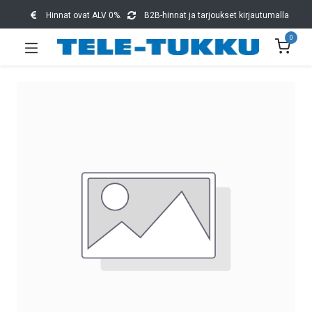
Hinnat ovat ALV 0%.
B2B-hinnat ja tarjoukset kirjautumalla
0