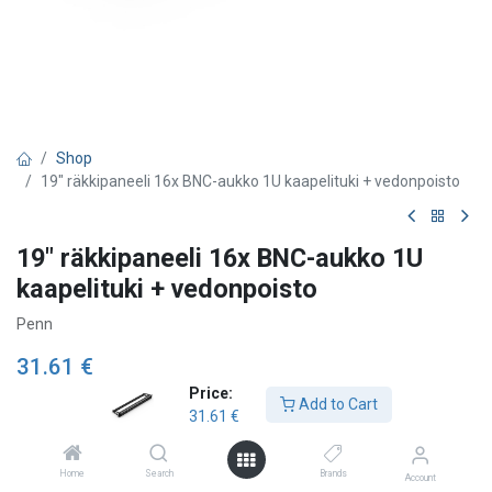
Shop
19" räkkipaneeli 16x BNC-aukko 1U kaapelituki + vedonpoisto
19" räkkipaneeli 16x BNC-aukko 1U
kaapelituki + vedonpoisto
Penn
31.61
€
Price:
Add to Cart
31.61
€
Add to Cart
Home
Search
Brands
Account
Add to wishlist