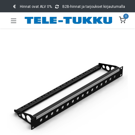
Hinnat ovat ALV 0%.
B2B-hinnat ja tarjoukset kirjautumalla
0