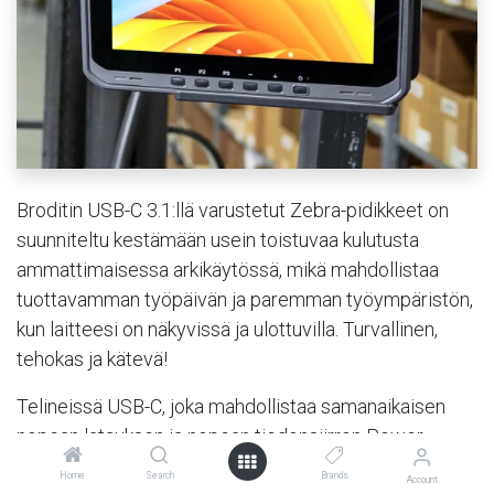
Broditin USB-C 3.1:llä varustetut Zebra-pidikkeet on
suunniteltu kestämään usein toistuvaa kulutusta
ammattimaisessa arkikäytössä, mikä mahdollistaa
tuottavamman työpäivän ja paremman työympäristön,
kun laitteesi on näkyvissä ja ulottuvilla. Turvallinen,
tehokas ja kätevä!
Telineissä USB-C, joka mahdollistaa samanaikaisen
nopean latauksen ja nopean tiedonsiirron Power
Delivery (PD) 3.1 -standardin mukaisesti. USB-C-
Home
Search
Brands
Account