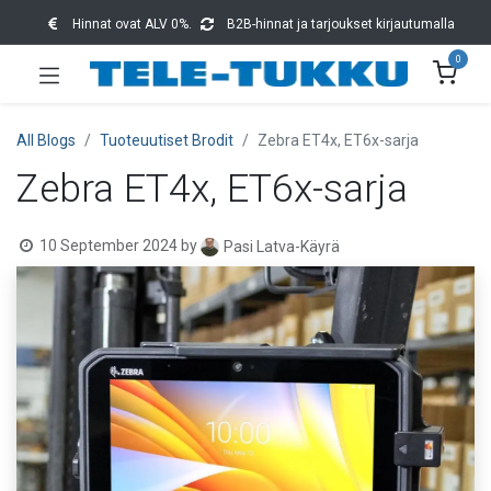
Hinnat ovat ALV 0%.
B2B-hinnat ja tarjoukset kirjautumalla
0
All Blogs
Tuoteuutiset Brodit
Zebra ET4x, ET6x-sarja
Zebra ET4x, ET6x-sarja
10 September 2024
by
Pasi Latva-Käyrä