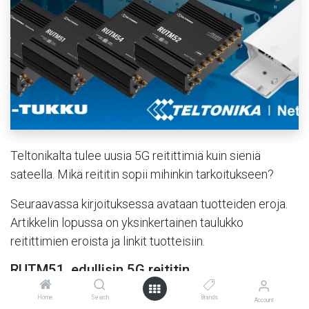
Teltonikalta tulee uusia 5G reitittimiä kuin sieniä
sateella. Mikä reititin sopii mihinkin tarkoitukseen?
Seuraavassa kirjoituksessa avataan tuotteiden eroja.
Artikkelin lopussa on yksinkertainen taulukko
reitittimien eroista ja linkit tuotteisiin.
RUTM51, edullisin 5G reititin
Täysiverinen 5G reititin ilman GPS:ää. 5G latausnopeus
Home
Search
Brands
Account