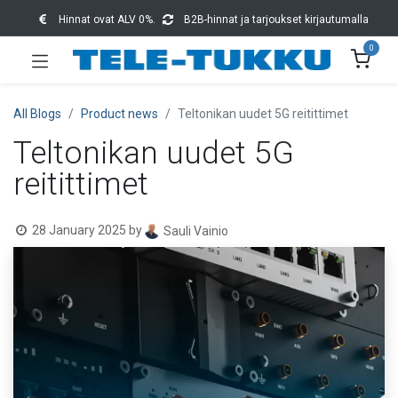
Hinnat ovat ALV 0%.
B2B-hinnat ja tarjoukset kirjautumalla
0
All Blogs
Product news
Teltonikan uudet 5G reitittimet
Teltonikan uudet 5G
reitittimet
28 January 2025
by
Sauli Vainio