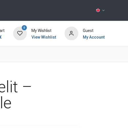
0
art
My Wishlist
Guest
€
View Wishlist
My Account
Contact us
lit –
le