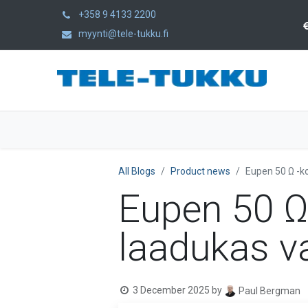
+358 9 4133 2200
myynti@tele-tukku.fi
Home
Products
Category
All Blogs
Product news
Eupen 50 Ω -ko
Eupen 50 Ω 
laadukas va
3 December 2025
by
Paul Bergman