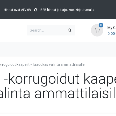
Hinnat ovat ALV 0%.
B2B-hinnat ja tarjoukset kirjautumalla
0
My C
0.00
Brands
Catalogues
Blog
Tapahtumat
rrugoidut kaapelit – laadukas valinta ammattilaisille
-korrugoidut kaape
linta ammattilaisil