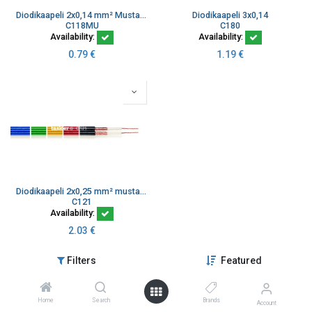
Diodikaapeli 2x0,14 mm² Musta K100
Diodikaapeli 3x0,14
C118MU
C180
Availability:
Availability:
0.79
€
1.19
€
Diodikaapeli 2x0,25 mm² musta litteä audiokaapeli
C121
Availability:
2.03
€
Filters
Featured
Home
Search
Brands
Account