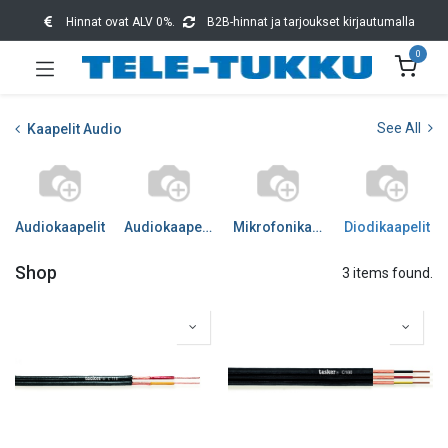
Hinnat ovat ALV 0%.
B2B-hinnat ja tarjoukset kirjautumalla
0
See All
Kaapelit Audio
Audiokaapelit
Audiokaapelit DIGI
Mikrofonikaapelit
Diodikaapelit
Shop
3 items found.