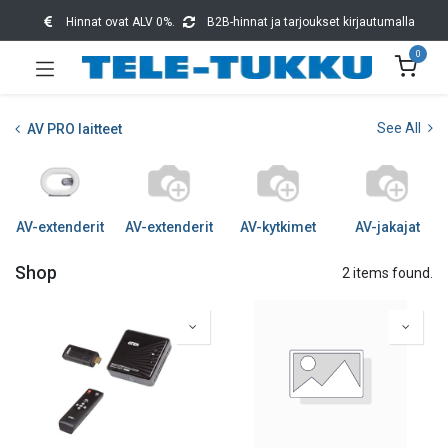
Hinnat ovat ALV 0%.
B2B-hinnat ja tarjoukset kirjautumalla
0
See All
AV PRO laitteet
AV-extenderit
AV-extenderit
AV-kytkimet
AV-jakajat
Shop
2 items found.