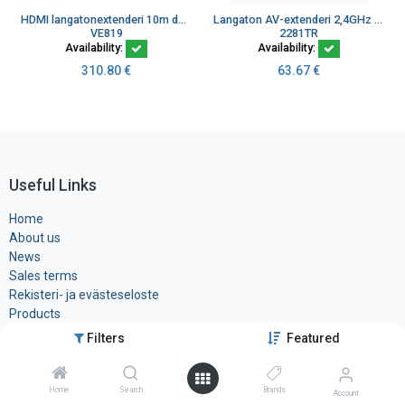
HDMI langatonextenderi 10m dongl 1080p <1ms latenssi
Langaton AV-extenderi 2,4GHz taa RF-modulaattori
VE819
2281TR
Availability:
Availability:
310.80
€
63.67
€
Useful Links
Home
About us
News
Sales terms
Rekisteri- ja ​evästeseloste
Products
Filters
Featured
Contact us
Home
Search
Brands
Account
Tele-Tukku Oy