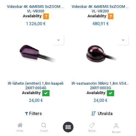
Videobar 4K 4xMEMS 5xZOOM 2x3W kaiut Smartcamera video kytkin BYOM
Videobar 4K 4xMEMS 5xZOOM 2x3W kaiut Smartcamera
VL-VB300
VL-VB200
Availability:
Availability:
1 326,00
€
480,91
€
IR-lähetin (emitteri) 1,8m kaapeli
IR-vastaanotin 38kHz 1,8m VS482 VS0801 VS481
2XRT-0004G
2XRT-0003G
Availability:
Availability:
24,00
€
24,00
€
Filters
Utvalda
Home
Search
Brands
Account