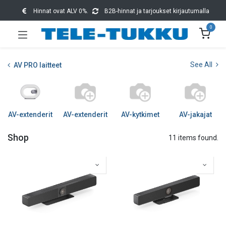
Hinnat ovat ALV 0%.
B2B-hinnat ja tarjoukset kirjautumalla
0
See All
AV PRO laitteet
AV-extenderit
AV-extenderit
AV-kytkimet
AV-jakajat
Shop
11 items found.