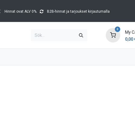
Hinnat ovat ALV 0%.
B2B-hinnat ja tarjoukset kirjautumalla
0
My C
0,00
Brands
Kataloger
Blog
Tapahtumat