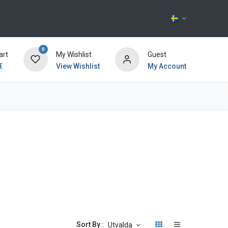
0
art
My Wishlist
Guest
€
View Wishlist
My Account
Kontakta oss
Sort By :
Utvalda