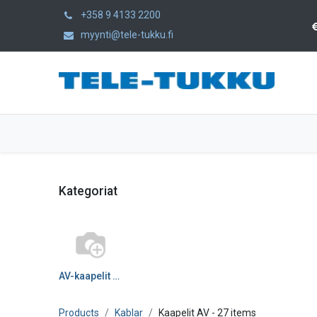
+358 9 4133 2200
myynti@tele-tukku.fi
Hem
Produkter
Kategorier
Kategoriat
AV-kaapelit DIGI/ANA
Products
Kablar
Kaapelit AV
- 27 items