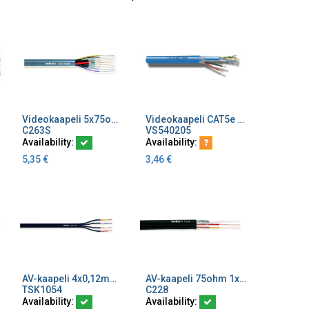
Videokaapeli 5x75ohm+4x0,22 liitin 5013179
Videokaapeli CAT5e + 2x0,5 sininen LSZH/Eca
Add to Cart
Add to Cart
C263S
VS540205
Availability:
Availability:
5,35
€
3,46
€
AV-kaapeli 4x0,12mm² litteä
AV-kaapeli 75ohm 1x75ohm+2x0,14 litteä, ulkomitta 3,4x10,4
Add to Cart
Add to Cart
TSK1054
C228
Availability:
Availability: