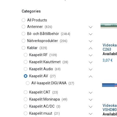
Categories
All Products
Antenner
(826)
Bil- och Båttillbehör
(2464)
Nätverksprodukter
(206)
A
Kablar
(329)
C263
Availabil
Kaapelit RF
(109)
3,07
€
Kaapelit Kaiuttimet
(28)
Kaapelit Audio
(69)
Kaapelit AV
(27)
AV-kaapelit DIGI/ANA
(27)
Kaapelit CAT
(23)
Kaapelit Moninapa
(49)
A
Kaapelit AC/DC
(3)
VSHD80
Kaapelit muut
(21)
Availabil