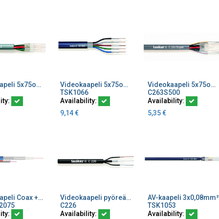
Videokaapeli 5x75ohm RGB liitin 5013179 POISTOHINTA
Videokaapeli 5x75ohm ø14,7mm²
Videokaapeli 5x75ohm+4x0,22 500m liitin 5013179
dd to Cart
Add to Cart
Add to Cart
TSK1066
C263S500
ity:
Availability:
Availability:
9,14
€
5,35
€
Videokaapeli Coax +2x0,75 sinin RG59 LSZH/Eca kamera BNC39C
Videokaapeli pyöreä ø6,6mm² 1x75ohm+2x0,50
AV-kaapeli 3x0,08mm²
dd to Cart
Add to Cart
Add to Cart
2075
C226
TSK1053
ity:
Availability:
Availability: