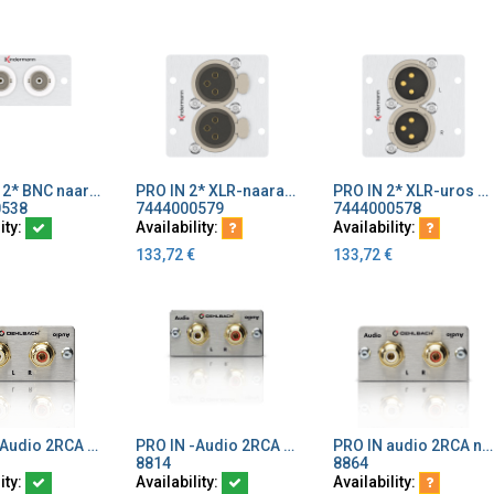
PRO IN - 2* BNC naaras/naaras
PRO IN 2* XLR-naaras 3Pin 50*50 mm
PRO IN 2* XLR-uros 3Pin 50*50 mm
dd to Cart
Add to Cart
Add to Cart
0538
7444000579
7444000578
ity:
Availability:
Availability:
133,72
€
133,72
€
PRO IN -Audio 2RCA juotettava
PRO IN -Audio 2RCA naarasliitin 20cm kaapelilla
PRO IN audio 2RCA naarasliitin naaras/naaras
dd to Cart
Add to Cart
Add to Cart
8814
8864
ity:
Availability:
Availability: