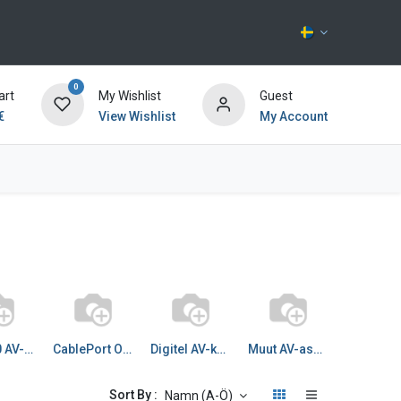
0
art
My Wishlist
Guest
€
View Wishlist
My Account
Kontakta oss
CPD² 80 AV-kaluste kesk
CablePort Office AV
Digitel AV-kaivot
Muut AV-asennuskotelot
Sort By :
Namn (A-Ö)