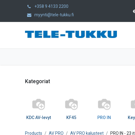
+358 9 4133 2200
myynti@tele-tukku.fi
Hem
Produkter
Kategorier
Kategoriat
KDC AV-levyt
KF45
PRO IN
Key
Products
AV PRO
AV PRO kalusteet
PRO IN
- 23 