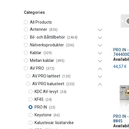
Categories
All Products
Antenner
(826)
Bil- och Båttillbehör
(2464)
Nätverksprodukter
(206)
A
Kablar
(329)
744400
Availabil
Mellan kablar
(495)
44,57
€
AV PRO
(372)
AV PRO laitteet
(120)
AV PRO kalusteet
(220)
KDC AV-levyt
(34)
KF45
(24)
PRO IN
(23)
Keystone
(66)
A
8845
Kalustesar. lisätarvike
Availabil