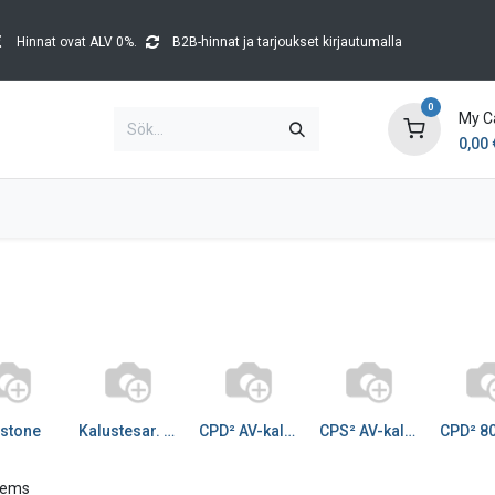
Hinnat ovat ALV 0%.
B2B-hinnat ja tarjoukset kirjautumalla
0
My C
0,00
Brands
Kataloger
Blog
Tapahtumat
stone
Kalustesar. lisätarvike
CPD² AV-kaluste reunaan
CPS² AV-kaluste upotet
items