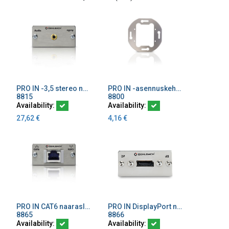
PRO IN -3,5 stereo naarasliitin 20cm kaapelilla
PRO IN -asennuskehys
Add to Cart
Add to Cart
8815
8800
Availability:
Availability:
27,62
€
4,16
€
PRO IN CAT6 naarasliitin naaras/naaras
PRO IN DisplayPort naarasliitin 20 cm kaapelilla
Add to Cart
Add to Cart
8865
8866
Availability:
Availability: