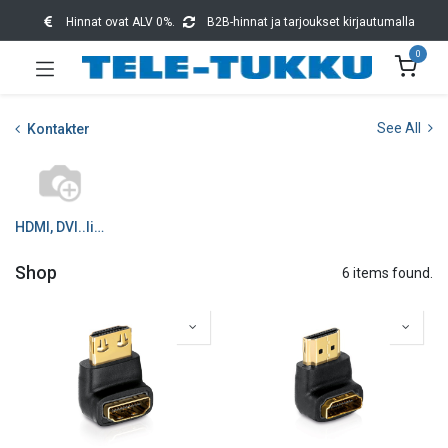
Hinnat ovat ALV 0%.
B2B-hinnat ja tarjoukset kirjautumalla
0
See All
Kontakter
HDMI, DVI..liittimet
Shop
6 items found.