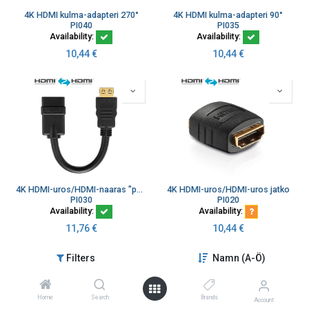
4K HDMI kulma-adapteri 270°
4K HDMI kulma-adapteri 90°
PI040
PI035
Availability:
Availability:
10,44
€
10,44
€
4K HDMI-uros/HDMI-naaras "portsaver"
4K HDMI-uros/HDMI-uros jatko
PI030
PI020
Availability:
Availability:
11,76
€
10,44
€
Filters
Namn (A-Ö)
Home
Search
Brands
Account