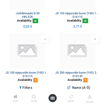
Joihdinnaula 5/20
JS 100 nippuside luonv (100) 100x2,5
HKL520
S16110
Availability:
Availability:
0,02
€
3,71
€
JS 150 nippuside luonv (100) 150x3,5
JS 200 nippuside luonv (100) 200x4,8
S16115
S16120
Availability:
Availability:
4,97
€
7,86
€
Filters
Namn (A-Ö)
Home
Search
Brands
Account