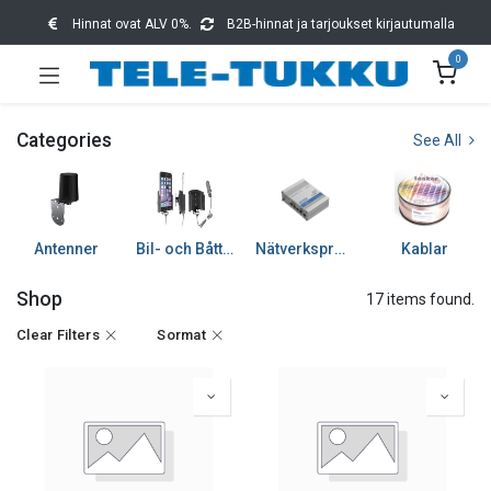
Hinnat ovat ALV 0%.
B2B-hinnat ja tarjoukset kirjautumalla
0
Categories
See All
Antenner
Bil- och Båttillbehör
Nätverksprodukter
Kablar
Shop
17 items found.
Clear Filters
Sormat