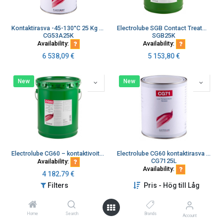
Kontaktirasva -45-130°C 25 Kg astia
Electrolube SGB Contact Treatment Grease 25 kg
CG53A25K
SGB25K
Availability:
Availability:
6 538,09
€
5 153,80
€
New
New
Electrolube CG60 – kontaktivoiteluaine 20 Kg
Electrolube CG60 kontaktirasva 800 mg
CG7125L
Availability:
Availability:
4 182,79
€
4 170,04
€
Filters
Pris - Hög till Låg
New
New
Home
Search
Brands
Account