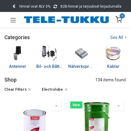
Hinnat ovat ALV 0%.
B2B-hinnat ja tarjoukset kirjautumalla
0
Categories
See All
Antenner
Bil- och Båttillbehör
Nätverksprodukter
Kablar
Shop
134 items found.
Clear Filters
Electrolube
New