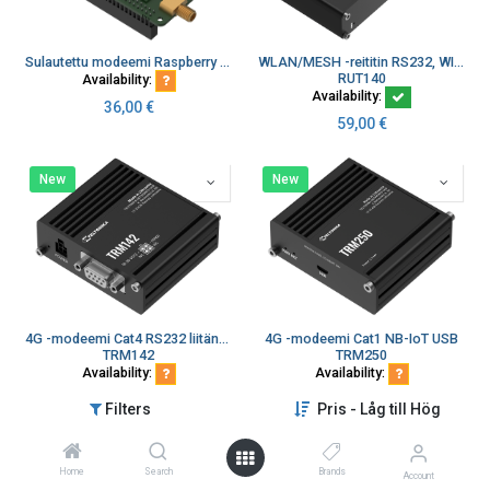
Sulautettu modeemi Raspberry Pi HAT+ GPIO USB PCM
WLAN/MESH -reititin RS232, WIFI 4, 2x 10/100Mbps
RUT140
Availability:
Availability:
36,00
€
59,00
€
New
New
4G -modeemi Cat4 RS232 liitäntä USB
4G -modeemi Cat1 NB-IoT USB
TRM142
TRM250
Availability:
Availability:
64,00
€
65,00
€
Filters
Pris - Låg till Hög
New
Home
Search
Brands
Account