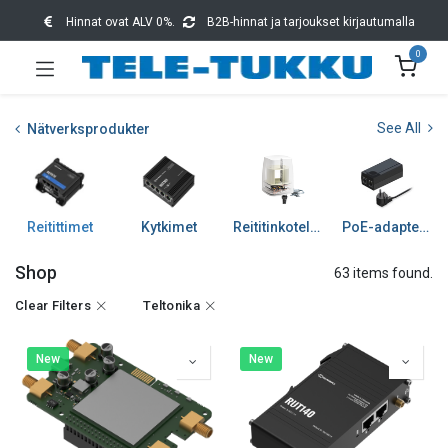
Hinnat ovat ALV 0%.
B2B-hinnat ja tarjoukset kirjautumalla
0
See All
Nätverksprodukter
Reitittimet
Kytkimet
Reititinkotelot ja tarv
PoE-adapterit
Shop
63 items found.
Clear Filters
Teltonika
New
New